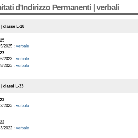
tati d'Indirizzo Permanenti | verbali
 | classe L-18
25
05/2025 :
verbale
23
06/2023 :
verbale
09/2023 :
verbale
| classi L-33
23
12/2023 :
verbale
22
03/2022 :
verbale