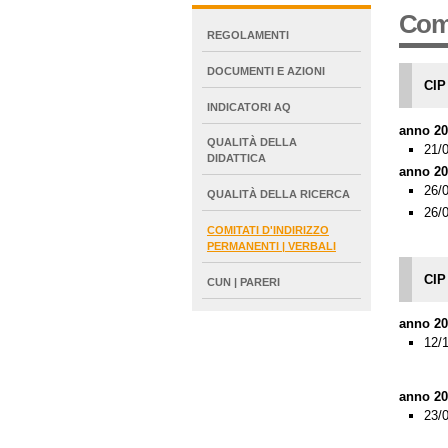
Comi
NAVIGATION
REGOLAMENTI
EXTENDED
DOCUMENTI E AZIONI
CIP
INDICATORI AQ
anno 20
QUALITÀ DELLA
21/
DIDATTICA
anno 20
26/
QUALITÀ DELLA RICERCA
26/
COMITATI D'INDIRIZZO
PERMANENTI | VERBALI
CIP 
CUN | PARERI
anno 20
12/
anno 20
23/