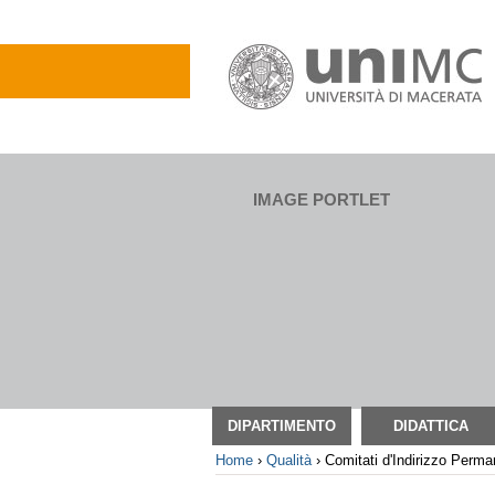
Salta
ai
contenuti.
|
Salta
alla
navigazione
IMAGE PORTLET
Sezioni
DIPARTIMENTO
DIDATTICA
Home
›
Qualità
›
Comitati d'Indirizzo Perman