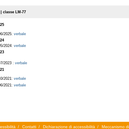
 | classe LM-77
25
06/2025:
verbale
24
05/2024:
verbale
23
07/2023 :
verbale
21
10/2021:
verbale
06/2021:
verbale
essibilità
/
Contatti
/
Dichiarazione di accessibilità
/
Meccanismo di