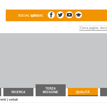
Inserire il termine di
Ricerca
avanzata…
TERZA
RICERCA
MISSIONE
QUALITÀ
enti | verbali