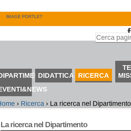
alta
i
IMAGE PORTLET
ontenuti.
Inserire il t
alta
Ricerca
lla
avanzata…
avigazione
ezioni
T
DIPARTIMENTO
DIDATTICA
RICERCA
MIS
EVENTI&NEWS
Home
›
Ricerca
›
La ricerca nel Dipartiment
La ricerca nel Dipartimento