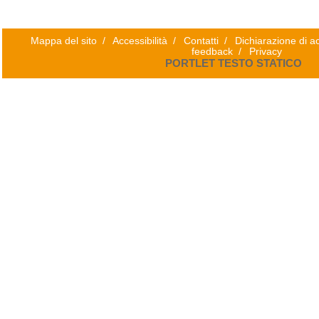
Mappa del sito
/
Accessibilità
/
Contatti
/
Dichiarazione di ac
feedback
/
Privacy
PORTLET TESTO STATICO