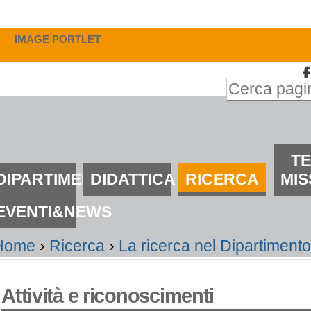
alta
i
IMAGE PORTLET
ontenuti.
Inserire il t
alta
Ricerca
lla
avanzata…
avigazione
ezioni
T
DIPARTIMENTO
DIDATTICA
RICERCA
MIS
EVENTI&NEWS
Home
›
Ricerca
›
La ricerca nel Dipartiment
Attività e riconoscimenti